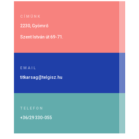
CÍMÜNK
2230, Gyömrő
Szent István út 69-71.
EMAIL
titkarsag@telgisz.hu
TELEFON
+36/29 330-055