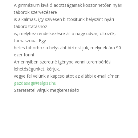
A gimnázium kiváló adottságainak köszönhetően nyári
táborok szervezésére
is alkalmas, így szívesen biztosítunk helyszínt nyári
táboroztatáshoz
is, melyhez rendelkezésre áll a nagy udvar, öltözők,
tornaszoba. Egy
hetes táborhoz a helyszínt biztosítjuk, melynek ára 90
ezer forint.
Amennyiben szeretné igénybe venni terembérlési
lehetőségünket, kérjük,
vegye fel velünk a kapcsolatot az alábbi e-mail címen:
gazdasagi@telgisz.hu
Szeretettel várjuk megkeresését!