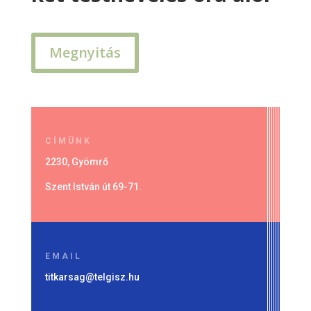
Megnyitás
CÍMÜNK
2230, Gyömrő
Szent István út 69-71.
EMAIL
titkarsag@telgisz.hu