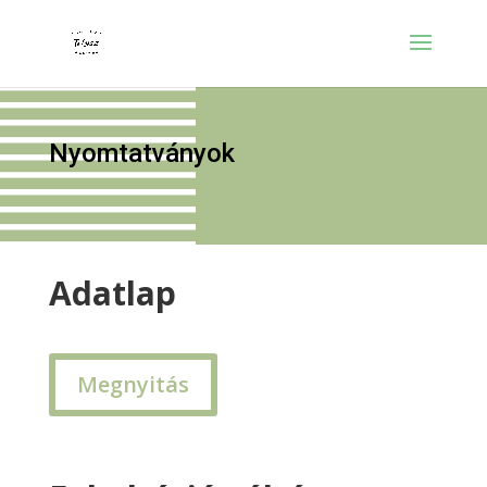
Nyomtatványok
Adatlap
Megnyitás