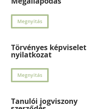
Megállapodás
Megnyitás
Törvényes képviselet
nyilatkozat
Megnyitás
Tanulói jogviszony
szerződés