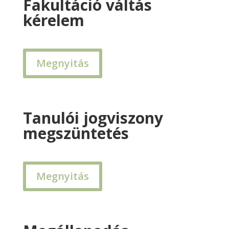
Fakultáció váltás
kérelem
Megnyitás
Tanulói jogviszony
megszüntetés
Megnyitás