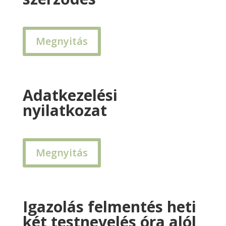
Megnyitás
Adatkezelési
nyilatkozat
Megnyitás
Igazolás felmentés heti
két testnevelés óra alól