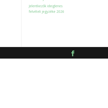
Jelentkezők ideiglenes
felvételi jegyzéke 2026