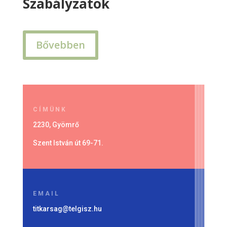
Szabályzatok
Bővebben
CÍMÜNK
2230, Gyömrő
Szent István út 69-71.
EMAIL
titkarsag@telgisz.hu