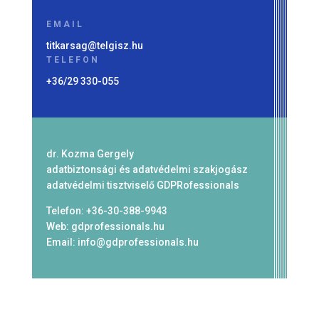
EMAIL
titkarsag@telgisz.hu
TELEFON
+36/29 330-055
dr. Kozma Gergely
adatbiztonsági és adatvédelmi szakjogász
adatvédelmi tisztviselő GDPRofessionals
Telefon: +36-30-388-9943
Web:
gdprofessionals.hu
Email: info@gdprofessionals.hu