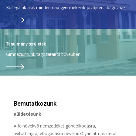
Kollégáink akik minden nap gyermekeink jövőjéért dolgoznak
Tanulmány területek
Gimnáziumunk tagozatairól bővebben.
Bemutatkozunk
Küldetésünk
A felnövekvő nemzedéket gondolkodásra,
nyitottságra, elfogadásra nevelni. Olyan atmoszférát