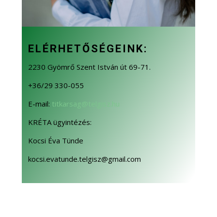
ELÉRHETŐSÉGEINK:
2230 Gyömrő Szent István út 69-71.
+36/29 330-055
E-mail:
titkarsag@telgisz.hu
KRÉTA ügyintézés:
Kocsi Éva Tünde
kocsi.evatunde.telgisz@gmail.com