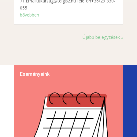
71.Emailtitkarsag@telgisz.huTelefon+36/29 330-
055
bővebben
Újabb bejegyzések »
Eseményeink